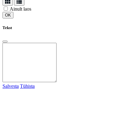
Ainult laos
Tekst
Salvesta
Tühista