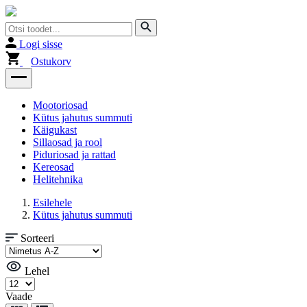
Logi sisse
Ostukorv
Mootoriosad
Kütus jahutus summuti
Käigukast
Sillaosad ja rool
Piduriosad ja rattad
Kereosad
Helitehnika
Esilehele
Kütus jahutus summuti
Sorteeri
Lehel
Vaade